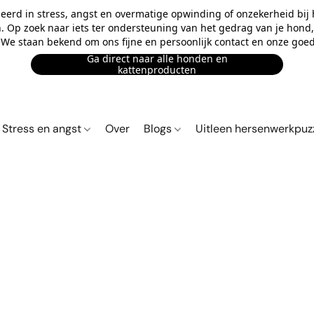
eerd in stress, angst en overmatige opwinding of onzekerheid bij
n. Op zoek naar iets ter ondersteuning van het gedrag van je hond, o
. We staan bekend om ons fijne en persoonlijk contact en onze goed
Ga direct naar alle honden en
kattenproducten
Stress en angst
Over
Blogs
Uitleen hersenwerkpuz