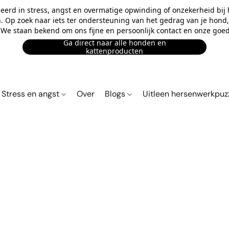
eerd in stress, angst en overmatige opwinding of onzekerheid bij
n. Op zoek naar iets ter ondersteuning van het gedrag van je hond, o
. We staan bekend om ons fijne en persoonlijk contact en onze goed
Ga direct naar alle honden en
kattenproducten
Stress en angst
Over
Blogs
Uitleen hersenwerkpuz