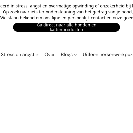
eerd in stress, angst en overmatige opwinding of onzekerheid bij
n. Op zoek naar iets ter ondersteuning van het gedrag van je hond, o
. We staan bekend om ons fijne en persoonlijk contact en onze goed
Ga direct naar alle honden en
kattenproducten
Stress en angst
Over
Blogs
Uitleen hersenwerkpuz