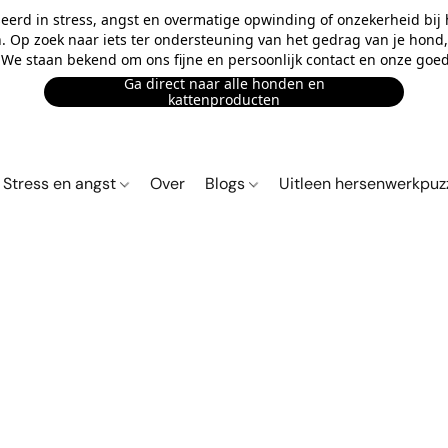
eerd in stress, angst en overmatige opwinding of onzekerheid bij
n. Op zoek naar iets ter ondersteuning van het gedrag van je hond, o
. We staan bekend om ons fijne en persoonlijk contact en onze goed
Ga direct naar alle honden en
kattenproducten
Stress en angst
Over
Blogs
Uitleen hersenwerkpuz